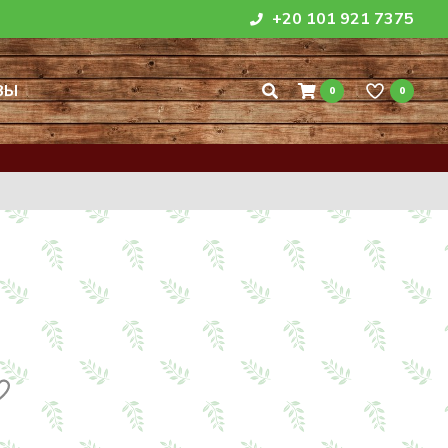
+20 101 921 7375
ВЫ
0
0