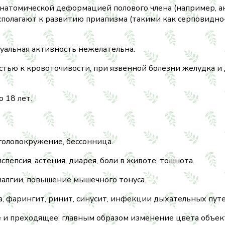
анатомической деформацией полового члена (например, а
сполагают к развитию приапизма (такими как серповидно
суальная активность нежелательна.
стью к кровоточивости, при язвенной болезни желудка и
 18 лет.
головокружение, бессонница.
епсия, астения, диарея, боли в животе, тошнота.
иалгии, повышение мышечного тонуса.
а, фарингит, ринит, синусит, инфекции дыхательных пут
е и преходящее; главным образом изменение цвета объект