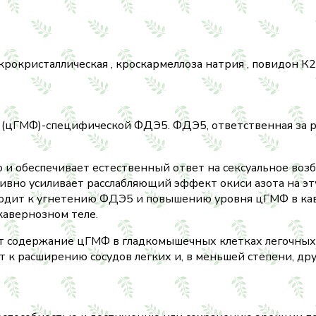
рокристаллическая , кроскармеллоза натрия , повидон К25 
цГМФ)-специфической ФДЭ5. ФДЭ5, ответственная за ра
и обеспечивает естественный ответ на сексуальное воз
тивно усиливает расслабляющий эффект окиси азота на эт
дит к угнетению ФДЭ5 и повышению уровня цГМФ в каве
кавернозном теле.
 содержание цГМФ в гладкомышечных клетках легочных с
к расширению сосудов легких и, в меньшей степени, дру