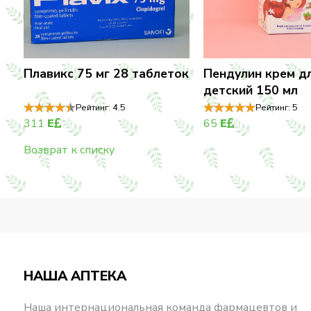
Плавикс 75 мг 28 таблеток
Пендулин крем д
детский 150 мл
Рейтинг:
4.5
Рейтинг:
5
311
E
65
E
Возврат к списку
НАША АПТЕКА
Наша интернациональная команда фармацевтов и