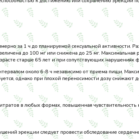
способностью к достижению или сохранению эрекции пол
рно за 1 ч до планируемой сексуальной активности. Разо
личена до 100 мг или снижена до 25 мг. Максимальная ра
озрасте старше 65 лет и при сопутствующих нарушениях ф
интервалом около 6-8 ч независимо от приема пищи. Макси
тся, однако при плохой переносимости дозу снижают до 
тратов в любых формах, повышенная чувствительность 
ушений эрекции следует провести обследование сердечно