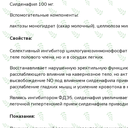
Силденафил 100 мг.
Вспомогательные компоненты:
лактозы моногидрат (сахар молочный), целлюлоза мик
Свойства:
Селективный ингибитор циклогуанозинмонофосфат (
теле полового члена, но и в сосудах легких.
Восстанавливает нарушенную эректильную функцию 
расслабляющего влияния на кавернозное тело, но ак
высвобождение NO под влиянием силденафила приво
расслабление гладких мышц и усиление кровотока в 
Являясь ингибитором ФДЭ5, силденафил увеличивает
легочной гипертензией прием силденафила приводит 
Показания: