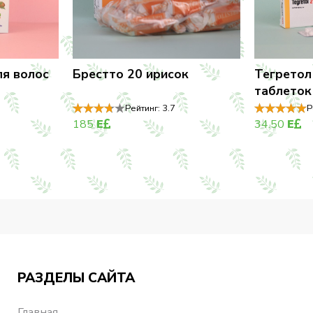
ля волос
Брестто 20 ирисок
Тегретол
таблеток
Рейтинг:
3.7
Р
185
E
34.50
E
РАЗДЕЛЫ САЙТА
Главная