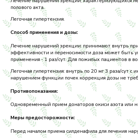
Лечение нарушений эрекции, характеризующихся не
полового акта.
Легочная гипертензия.
Способ применения и дозы:
Лечение нарушений эрекции: принимают внутрь приме
эффективности и переносимости доза может быть уве
применения - 1 раз/сут. Для пожилых пациентов в в
Легочная гипертензия: внутрь по 20 мг 3 раза/сут с 
нарушением функции почек коррекция дозы не требуе
Противопоказания:
Одновременный прием донаторов окиси азота или ни
Меры предосторожности:
Перед началом приема силденафила для лечения нар