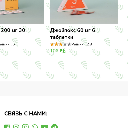
 200 мг 30
Джойпокс 60 мг 6
таблетки
ейтинг:
5
Рейтинг:
2.8
106
E
СВЯЗЬ С НАМИ: