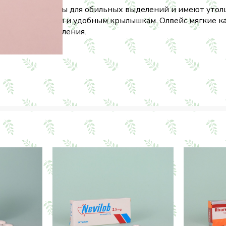
ко предназначены для обильных выделений и имеют уто
ьной синей части и удобным крылышкам. Олвейс мягкие 
 обильные выделения.