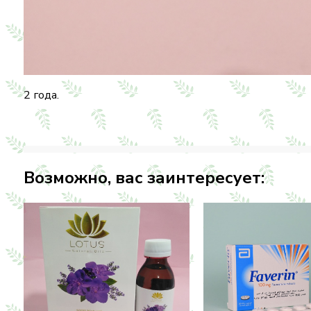
Гигиенические прокладки Олвейс мягкие как перыш
протекания, благодаря супер впитывающей централ
которая к тому же мгновенно впитывает даже самые
Срок годности:
2 года.
Возможно, вас заинтересует: