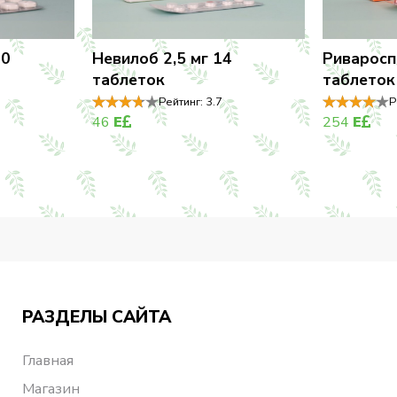
30
Невилоб 2,5 мг 14
Риваросп
таблеток
таблеток
Рейтинг:
3.7
Р
46
E
254
E
РАЗДЕЛЫ САЙТА
Главная
Магазин