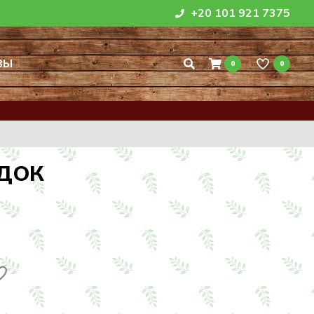
+20 101 921 7375
ВЫ
0
0
АДОК