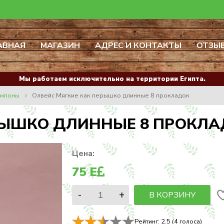
АВНАЯ
МАГАЗИН
АДРЕС И КОНТАКТЫ
ОТЗЫ
Мы работаем исключительно на территории Египта.
ампоны
Олвейс Мягкие как перышко длинные 8 прокладок
РЫШКО ДЛИННЫЕ 8 ПРОКЛ
Цена:
75
E
В КОРЗИНУ
Рейтинг:
2.5
(
4
голоса)