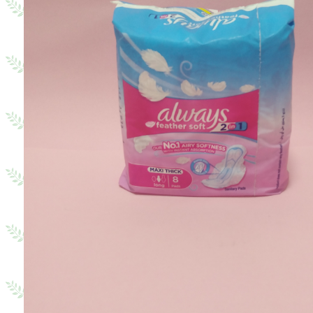
Торговое название:
Олвейс Мягкие как перышко длинные 8 прокладок
Always Feather soft long 8 pads
Описание: